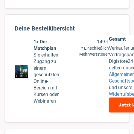
Gesamt
1x Der
149 €
Verkäufer u
Matchplan
* Einschließlich
Mehrwertsteuer
Vertragspart
Sie erhalten
Digistore2
Zugang zu
gelten unse
einem
Allgemeine
geschützten
Geschäftsb
Online-
und unsere
Bereich mit
Widerrufsb
Kursen oder
Webinaren
Jetzt 