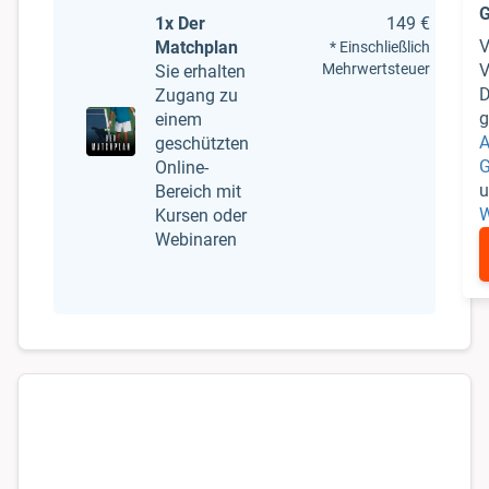
1x Der
149 €
V
Matchplan
* Einschließlich
Mehrwertsteuer
V
Sie erhalten
D
Zugang zu
g
einem
A
geschützten
G
Online-
u
Bereich mit
W
Kursen oder
Webinaren