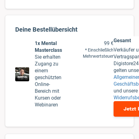
Gesamt
1x Mental
99 €
Verkäufer 
Masterclass
* Einschließlich
Mehrwertsteuer
Vertragspar
Sie erhalten
Digistore2
Zugang zu
gelten unse
einem
Allgemeine
geschützten
Geschäftsb
Online-
und unsere
Bereich mit
Widerrufsb
Kursen oder
Webinaren
Jetzt 